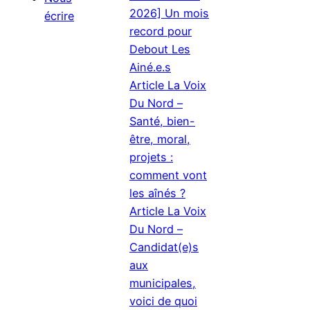
2026] Un mois
écrire
record pour
Debout Les
Ainé.e.s
Article La Voix
Du Nord –
Santé, bien-
être, moral,
projets :
comment vont
les aînés ?
Article La Voix
Du Nord –
Candidat(e)s
aux
municipales,
voici de quoi