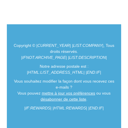
Copyright ©
|CURRENT_YEAR|
|LIST:COMPANY|
, Tous
droits réservés.
|IFNOT:ARCHIVE_PAGE|
|LIST:DESCRIPTION|
Notre adresse postale est :
|HTML:LIST_ADDRESS_HTML|
|END:IF|
Vous souhaitez modifier la façon dont vous recevez ces
e-mails ?
Vous pouvez
mettre à jour vos préférences
ou vous
désabonner de cette liste
.
|IF:REWARDS|
|HTML:REWARDS|
|END:IF|