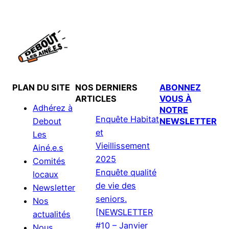
PLAN DU SITE
NOS DERNIERS
ABONNEZ
ARTICLES
VOUS À
Adhérez à
NOTRE
Enquête Habitat
NEWSLETTER
Debout
et
Les
Vieillissement
Ainé.e.s
2025
Comités
Enquête qualité
locaux
de vie des
Newsletter
seniors.
Nos
[NEWSLETTER
actualités
#10 – Janvier
Nous